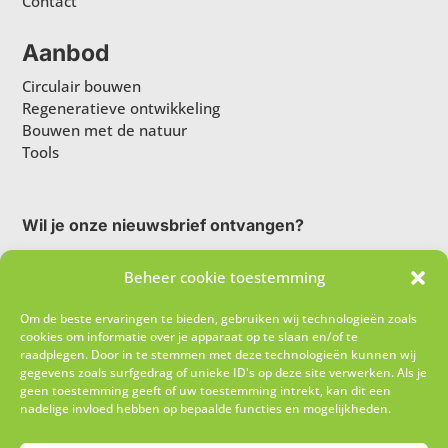
Contact
Aanbod
Circulair bouwen
Regeneratieve ontwikkeling
Bouwen met de natuur
Tools
Wil je onze nieuwsbrief ontvangen?
Beheer cookie toestemming
Om de beste ervaringen te bieden, gebruiken wij technologieën zoals
cookies om informatie over je apparaat op te slaan en/of te
raadplegen. Door in te stemmen met deze technologieën kunnen wij
gegevens zoals surfgedrag of unieke ID's op deze site verwerken. Als je
geen toestemming geeft of uw toestemming intrekt, kan dit een
nadelige invloed hebben op bepaalde functies en mogelijkheden.
Ik schrijf me in!