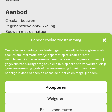
Aanbod
Circulair bouwen
Regeneratieve ontwikkeling
Bouwen met de natuur
Tools
Beheer cookie toestemming
Om de beste ervaringen te bieden, gebruiken wij technologieën zoals
Wil je onze nieuwsbrief ontvangen?
cookies om informatie over je apparaat op te slaan en/of te
raadplegen. Door in te stemmen met deze technologieën kunnen wij
gegevens zoals surfgedrag of unieke ID's op deze site verwerken. Als je
geen toestemming geeft of uw toestemming intrekt, kan dit een
nadelige invloed hebben op bepaalde functies en mogelijkheden.
Accepteren
Weigeren
Ik schrijf me in!
Bekijk voorkeuren