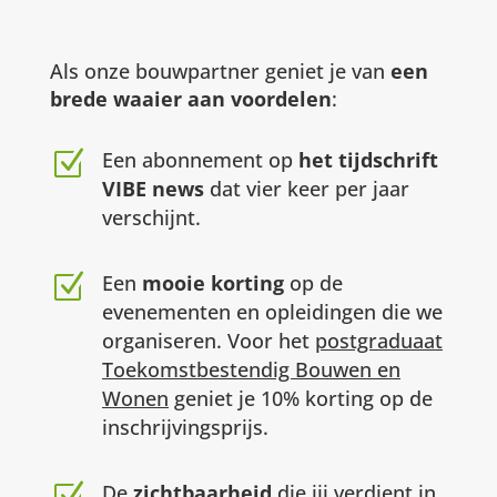
Als onze bouwpartner geniet je van
een
brede waaier aan voordelen
:
Z
Een abonnement op
het tijdschrift
VIBE news
dat vier keer per jaar
verschijnt.
Z
Een
mooie korting
op de
evenementen en opleidingen die we
organiseren. Voor het
postgraduaat
Toekomstbestendig Bouwen en
Wonen
geniet je 10% korting op de
inschrijvingsprijs.
De
zichtbaarheid
die jij verdient in