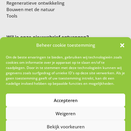
Regeneratieve ontwikkeling
Bouwen met de natuur
Tools
Wil je onze nieuwsbrief ontvangen?
Beheer cookie toestemming
Om de beste ervaringen te bieden, gebruiken wij technologieën zoals
cookies om informatie over je apparaat op te slaan en/of te
raadplegen. Door in te stemmen met deze technologieën kunnen wij
gegevens zoals surfgedrag of unieke ID's op deze site verwerken. Als je
geen toestemming geeft of uw toestemming intrekt, kan dit een
nadelige invloed hebben op bepaalde functies en mogelijkheden.
Ik schrijf me in!
Accepteren
Weigeren
Bekijk voorkeuren