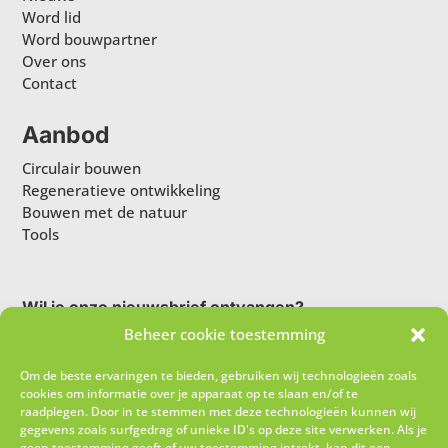
Word lid
Word bouwpartner
Over ons
Contact
Aanbod
Circulair bouwen
Regeneratieve ontwikkeling
Bouwen met de natuur
Tools
Wil je onze nieuwsbrief ontvangen?
Beheer cookie toestemming
Om de beste ervaringen te bieden, gebruiken wij technologieën zoals
cookies om informatie over je apparaat op te slaan en/of te
raadplegen. Door in te stemmen met deze technologieën kunnen wij
gegevens zoals surfgedrag of unieke ID's op deze site verwerken. Als je
geen toestemming geeft of uw toestemming intrekt, kan dit een