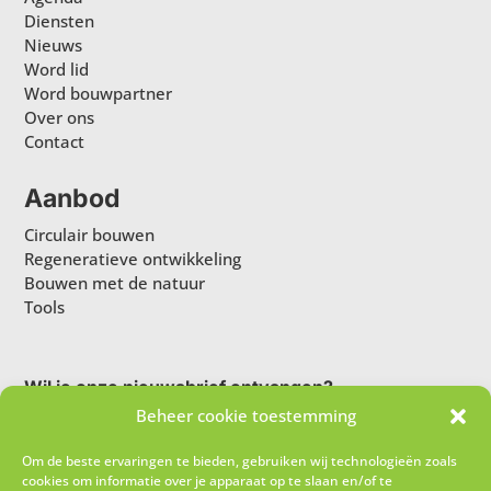
Diensten
Nieuws
Word lid
Word bouwpartner
Over ons
Contact
Aanbod
Circulair bouwen
Regeneratieve ontwikkeling
Bouwen met de natuur
Tools
Wil je onze nieuwsbrief ontvangen?
Beheer cookie toestemming
Om de beste ervaringen te bieden, gebruiken wij technologieën zoals
cookies om informatie over je apparaat op te slaan en/of te