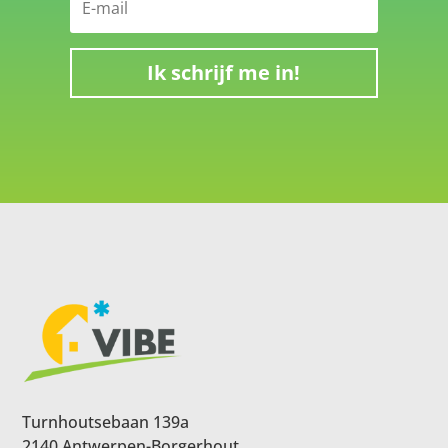
Ik schrijf me in!
Turnhoutsebaan 139a
2140 Antwerpen-Borgerhout