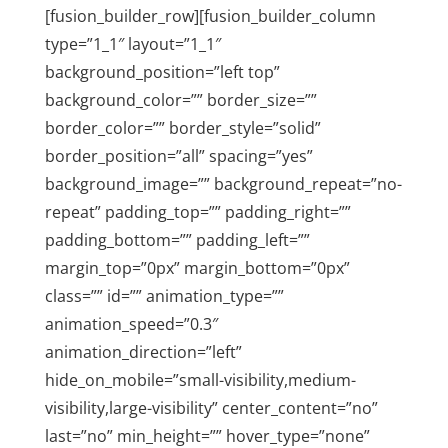
[fusion_builder_row][fusion_builder_column
type=”1_1″ layout=”1_1″
background_position=”left top”
background_color=”” border_size=””
border_color=”” border_style=”solid”
border_position=”all” spacing=”yes”
background_image=”” background_repeat=”no-
repeat” padding_top=”” padding_right=””
padding_bottom=”” padding_left=””
margin_top=”0px” margin_bottom=”0px”
class=”” id=”” animation_type=””
animation_speed=”0.3″
animation_direction=”left”
hide_on_mobile=”small-visibility,medium-
visibility,large-visibility” center_content=”no”
last=”no” min_height=”” hover_type=”none”