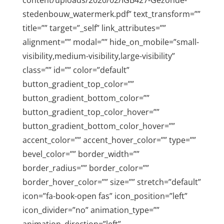
content/uploads/2020/02/IGB427-Gezonde-
stedenbouw_watermerk.pdf” text_transform=””
title=”” target=”_self” link_attributes=””
alignment=”” modal=”” hide_on_mobile=”small-
visibility,medium-visibility,large-visibility”
class=”” id=”” color=”default”
button_gradient_top_color=””
button_gradient_bottom_color=””
button_gradient_top_color_hover=””
button_gradient_bottom_color_hover=””
accent_color=”” accent_hover_color=”” type=””
bevel_color=”” border_width=””
border_radius=”” border_color=””
border_hover_color=”” size=”” stretch=”default”
icon=”fa-book-open fas” icon_position=”left”
icon_divider=”no” animation_type=””