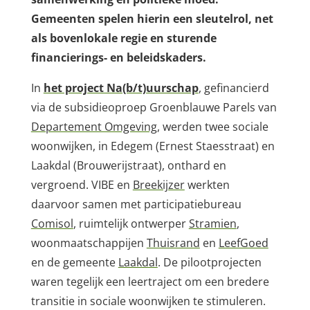
Gemeenten spelen hierin een sleutelrol, net
als bovenlokale regie en sturende
financierings- en beleidskaders.
In
het project Na(b/t)uurschap
, gefinancierd
via de subsidieoproep Groenblauwe Parels van
Departement Omgeving
, werden twee sociale
woonwijken, in Edegem (Ernest Staesstraat) en
Laakdal (Brouwerijstraat), onthard en
vergroend. VIBE en
Breekijzer
werkten
daarvoor samen met participatiebureau
Comisol
, ruimtelijk ontwerper
Stramien
,
woonmaatschappijen
Thuisrand
en
LeefGoed
en de gemeente
Laakdal
. De pilootprojecten
waren tegelijk een leertraject om een bredere
transitie in sociale woonwijken te stimuleren.