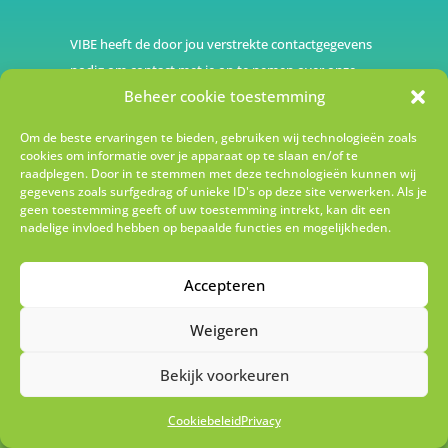
VIBE heeft de door jou verstrekte contactgegevens
nodig om contact met je op te nemen over onze
Beheer cookie toestemming
producten en diensten. Je kunt je op elk moment
afmelden voor deze berichten.
Bekijk ons
Om de beste ervaringen te bieden, gebruiken wij technologieën zoals
privacybeleid
voor meer informatie over hoe je je
cookies om informatie over je apparaat op te slaan en/of te
kan uitschrijven en hoe we ons inzetten om jouw
raadplegen. Door in te stemmen met deze technologieën kunnen wij
gegevens zoals surfgedrag of unieke ID's op deze site verwerken. Als je
privacy te beschermen.
geen toestemming geeft of uw toestemming intrekt, kan dit een
nadelige invloed hebben op bepaalde functies en mogelijkheden.
Accepteren
Weigeren
Bekijk voorkeuren
Ik schrijf me in!
Cookiebeleid
Privacy