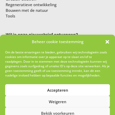
Regeneratieve ontwikkeling
Bouwen met de natuur
Tools
Wil je onze nieuwsbrief ontvangen?
Beheer cookie toestemming
Om de beste ervaringen te bieden, gebruiken wij technologieën zoals
cookies om informatie over je apparaat op te slaan en/of te
raadplegen. Door in te stemmen met deze technologieën kunnen wij
gegevens zoals surfgedrag of unieke ID's op deze site verwerken. Als je
geen toestemming geeft of uw toestemming intrekt, kan dit een
nadelige invloed hebben op bepaalde functies en mogelijkheden.
Ik schrijf me in!
Accepteren
Weigeren
Bekijk voorkeuren