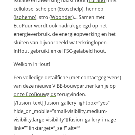
isolatie en afwerking naast hout (
Eurabo
) met
cellulose, schelpen (Ecoschelp), hennep
(
Isohemp
), stro (
Woonder
)… Samen met
EcoPuur
wordt ook nadruk gelegd op het
energieverbruik, de energieopwerking en het
sluiten van bijvoorbeeld waterkringlopen.
InHout gebruikt enkel FSC-gelabeld hout.
Welkom InHout!
Een volledige detailfiche (met contactgegevens)
van deze nieuwe VIBE-bouwpartner kan je op
onze EcoBouwgids
terugvinden.
[/fusion_text][fusion_gallery lightbox=”yes”
hide_on_mobile=”small-visibility,medium-
visibility,large-visibility”][fusion_gallery_image
link=”” linktarget=”_self” alt=””