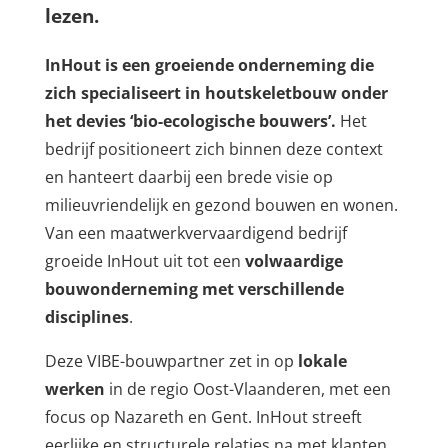
lezen.
InHout is een groeiende onderneming die
zich specialiseert in houtskeletbouw onder
het devies ‘bio-ecologische bouwers’.
Het
bedrijf positioneert zich binnen deze context
en hanteert daarbij een brede visie op
milieuvriendelijk en gezond bouwen en wonen.
Van een maatwerkvervaardigend bedrijf
groeide InHout uit tot een
volwaardige
bouwonderneming met verschillende
disciplines
.
Deze VIBE-bouwpartner zet in op
lokale
werken
in de regio Oost-Vlaanderen, met een
focus op Nazareth en Gent. InHout streeft
eerlijke en structurele relaties na met klanten