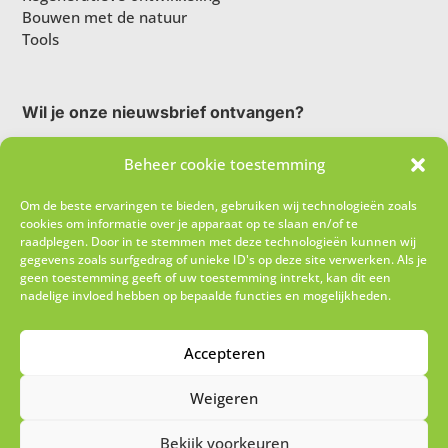
Bouwen met de natuur
Tools
Wil je onze nieuwsbrief ontvangen?
Beheer cookie toestemming
Om de beste ervaringen te bieden, gebruiken wij technologieën zoals
cookies om informatie over je apparaat op te slaan en/of te
raadplegen. Door in te stemmen met deze technologieën kunnen wij
gegevens zoals surfgedrag of unieke ID's op deze site verwerken. Als je
geen toestemming geeft of uw toestemming intrekt, kan dit een
nadelige invloed hebben op bepaalde functies en mogelijkheden.
Ik schrijf me in!
Accepteren
Weigeren
Bekijk voorkeuren