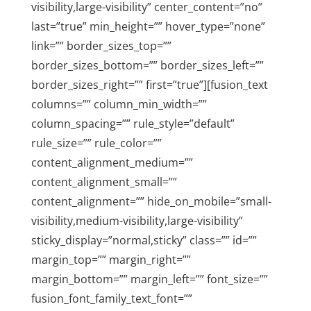
visibility,large-visibility” center_content=”no”
last=”true” min_height=”” hover_type=”none”
link=”” border_sizes_top=””
border_sizes_bottom=”” border_sizes_left=””
border_sizes_right=”” first=”true”][fusion_text
columns=”” column_min_width=””
column_spacing=”” rule_style=”default”
rule_size=”” rule_color=””
content_alignment_medium=””
content_alignment_small=””
content_alignment=”” hide_on_mobile=”small-
visibility,medium-visibility,large-visibility”
sticky_display=”normal,sticky” class=”” id=””
margin_top=”” margin_right=””
margin_bottom=”” margin_left=”” font_size=””
fusion_font_family_text_font=””