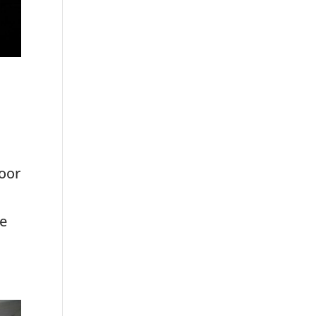
voor
ze