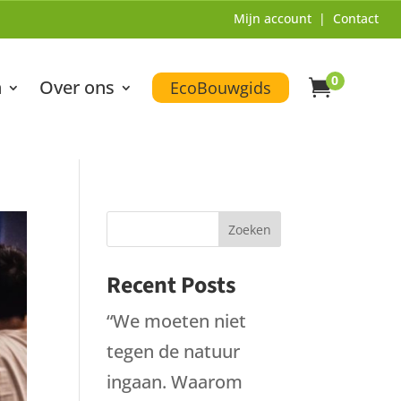
Mijn account
|
Contact
0
n
Over ons

EcoBouwgids
Zoeken
Recent Posts
“We moeten niet
tegen de natuur
ingaan. Waarom