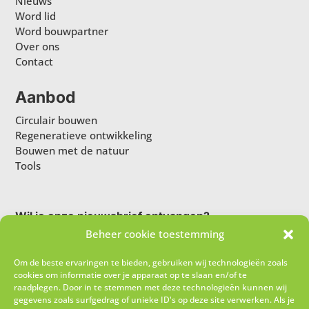
Nieuws
Word lid
Word bouwpartner
Over ons
Contact
Aanbod
Circulair bouwen
Regeneratieve ontwikkeling
Bouwen met de natuur
Tools
Wil je onze nieuwsbrief ontvangen?
Beheer cookie toestemming
Om de beste ervaringen te bieden, gebruiken wij technologieën zoals
cookies om informatie over je apparaat op te slaan en/of te
raadplegen. Door in te stemmen met deze technologieën kunnen wij
gegevens zoals surfgedrag of unieke ID's op deze site verwerken. Als je